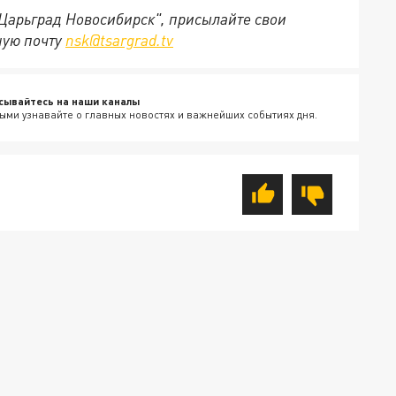
"Царьград Новосибирск", присылайте свои
ную почту
nsk@tsargrad.tv
сывайтесь на наши каналы
ыми узнавайте о главных новостях и важнейших событиях дня.