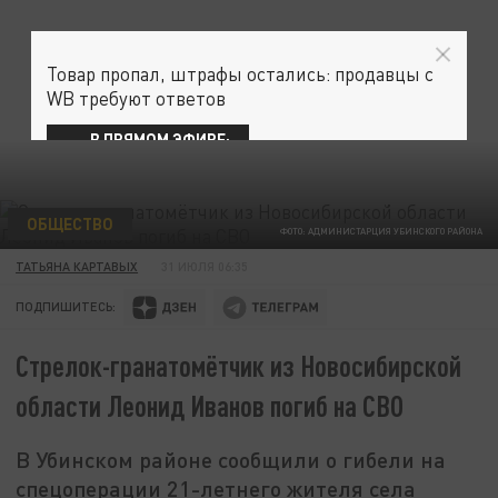
Товар пропал, штрафы остались: продавцы с
WB требуют ответов
В ПРЯМОМ ЭФИРЕ:
ОБЩЕСТВО
ФОТО: АДМИНИСТАРЦИЯ УБИНСКОГО РАЙОНА
ТАТЬЯНА КАРТАВЫХ
31 ИЮЛЯ 06:35
ПОДПИШИТЕСЬ:
Стрелок-гранатомётчик из Новосибирской
области Леонид Иванов погиб на СВО
В Убинском районе сообщили о гибели на
спецоперации 21-летнего жителя села