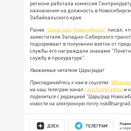
регионе работала комиссия Генпрокурат
назначения на должность в Новосибирск
Забайкальского края.
Ранее
"Царьград Новосибирск"
писал, чт
заместителя Западно-Сибирского трансп
подозревают в получении взяток от пред
службы его награждали знаками "Почётн
службу в прокуратуре".
Уважаемые читатели Царьграда!
Присоединяйтесь к нам в соцсетях
"ВКонтак
на наш телеграм-канал
t.me/tsargradnsk
и к
поделиться с редакцией "Царьград Новосиб
новости на электронную почту nsk@tsargrad.
Подпи
ДЗЕН
ТЕЛЕГРАМ
и перв