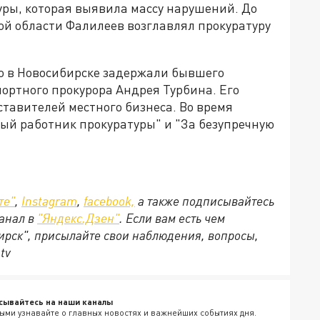
уры, которая выявила массу нарушений. До
ой области Фалилеев возглавлял прокуратуру
о в Новосибирске задержали бывшего
ортного прокурора Андрея Турбина. Его
ставителей местного бизнеса. Во время
ый работник прокуратуры" и "За безупречную
те"
,
Instagram
,
facebook,
а также подписывайтесь
анал в
"Яндекс.Дзен"
. Если вам есть чем
ирск", присылайте свои наблюдения, вопросы,
tv
сывайтесь на наши каналы
ыми узнавайте о главных новостях и важнейших событиях дня.