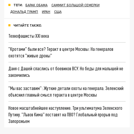
ТЕГИ:
БАРАК ОБАМА
САММИТ БОЛЬШОЙ СЕМЕРКИ
ДОНАЛЬД ТРАМП
ИРАН
СЩА
ЧИТАЙТЕ ТАКЖЕ:
Технофашисты XXI века
"Кротами" были все? Теракт в центре Москвы: На генералов
охотятся "живые дроны"
Даня с Дашей спаслись от боевиков ВСУ. Но беды для малышей не
закончились
"Мы вас заставим": Жуткие детали охоты на генерала. Зеленский
объяснил главный смысл теракта в центре Москвы
Новое масштабнейшее наступление. Три ультиматума Зеленского
Путину. "Львов Кима" поставят на ПВО? Глобальный прорыв под
Запорожьем