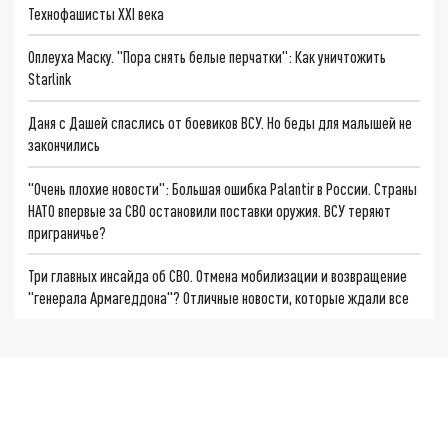
Технофашисты XXI века
Оплеуха Маску. "Пора снять белые перчатки": Как уничтожить
Starlink
Даня с Дашей спаслись от боевиков ВСУ. Но беды для малышей не
закончились
"Очень плохие новости": Большая ошибка Palantir в России. Страны
НАТО впервые за СВО остановили поставки оружия. ВСУ теряют
приграничье?
Три главных инсайда об СВО. Отмена мобилизации и возвращение
"генерала Армагеддона"? Отличные новости, которые ждали все