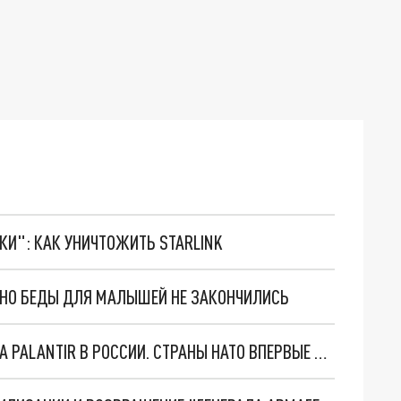
ТКИ": КАК УНИЧТОЖИТЬ STARLINK
. НО БЕДЫ ДЛЯ МАЛЫШЕЙ НЕ ЗАКОНЧИЛИСЬ
"ОЧЕНЬ ПЛОХИЕ НОВОСТИ": БОЛЬШАЯ ОШИБКА PALANTIR В РОССИИ. СТРАНЫ НАТО ВПЕРВЫЕ ЗА СВО ОСТАНОВИЛИ ПОСТАВКИ ОРУЖИЯ. ВСУ ТЕРЯЮТ ПРИГРАНИЧЬЕ?