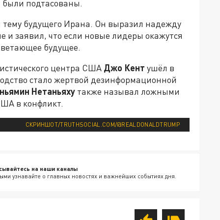
е были подтасованы.
 тему будущего Ирана. Он выразил надежду
не и заявил, что если новые лидеры окажутся
цветающее будущее.
ристического центра США
Джо Кент
ушёл в
оводство стало жертвой дезинформационной
ньямин Нетаньяху
также называл ложными
США в конфликт.
СКРИНШОТ/TRUTHSOCIAL.COM/@REALDONALDTRUMP
сывайтесь на наши каналы
ыми узнавайте о главных новостях и важнейших событиях дня.