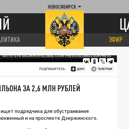
НОВОСИБИРСК
ИЙ
Ц
АЛИТИКА
ЭФИР
ФОТО: ILYA GALAKHOV/GLOBAL LOOK PRESS/GLOBALLOOKPRESS
ПОДПИШИТЕСЬ:
ЛЬОНА ЗА 2,6 МЛН РУБЛЕЙ
ищет подрядчика для обустраивания
люквенный и на проспекте Дзержинского.