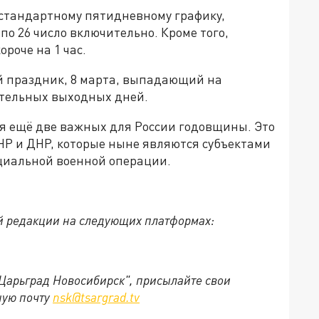
о стандартному пятидневному графику,
по 26 число включительно. Кроме того,
ороче на 1 час.
й праздник, 8 марта, выпадающий на
ительных выходных дней.
ся ещё две важных для России годовщины. Это
НР и ДНР, которые ныне являются субъектами
ециальной военной операции.
й редакции на следующих платформах:
"Царьград Новосибирск", присылайте свои
ную почту
nsk@tsargrad.tv