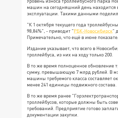
Уровень износа троллейбусного парка Но
машин на сегодняшний день находится в
эксплуатации. Такими данными поделили
"К 1 октября текущего года троллейбусн
98,84%", - приводит "
РБК-Новосибирск
" 
Примечательно, что ещё в июне показате
Издание указывает, что всего в Новосиб
троллейбуса, из них на ходу только 200.
В то же время полноценное обновление т
сумму, превышающую 7 млрд рублей. В мэ
машины требуемого класса составляет око
менее 241 единицы подвижного состава.
В то же время ранее "Горэлектротранспор
троллейбусов, которые должны быть сов
требований. Предприятие готово заплатит
документации закупки.