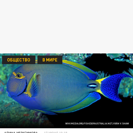
ОБЩЕСТВО
В МИРЕ
WIKIMEDIA.ORG/FISHESOFAUSTRALIA.NET/IRÁN V. SHAW
АЛИНА ИБРАГИМОВА
17 ИЮНЯ 10:18