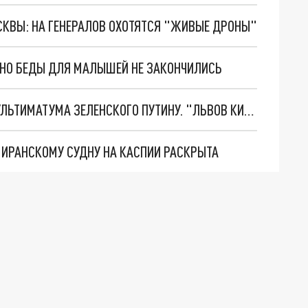
ОСКВЫ: НА ГЕНЕРАЛОВ ОХОТЯТСЯ "ЖИВЫЕ ДРОНЫ"
. НО БЕДЫ ДЛЯ МАЛЫШЕЙ НЕ ЗАКОНЧИЛИСЬ
НОВОЕ МАСШТАБНЕЙШЕЕ НАСТУПЛЕНИЕ. ТРИ УЛЬТИМАТУМА ЗЕЛЕНСКОГО ПУТИНУ. "ЛЬВОВ КИМА" ПОСТАВЯТ НА ПВО? ГЛОБАЛЬНЫЙ ПРОРЫВ ПОД ЗАПОРОЖЬЕМ
О ИРАНСКОМУ СУДНУ НА КАСПИИ РАСКРЫТА