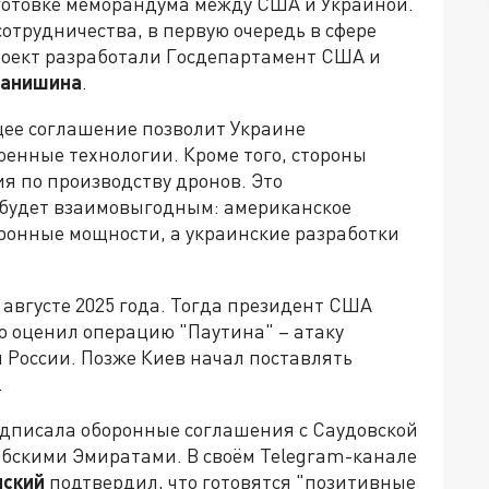
готовке меморандума между США и Украиной.
отрудничества, в первую очередь в сфере
роект разработали Госдепартамент США и
фанишина
.
ее соглашение позволит Украине
енные технологии. Кроме того, стороны
я по производству дронов. Это
 будет взаимовыгодным: американское
ронные мощности, а украинские разработки
 августе 2025 года. Тогда президент США
о оценил операцию "Паутина" – атаку
 России. Позже Киев начал поставлять
.
одписала оборонные соглашения с Саудовской
бскими Эмиратами. В своём Telegram-канале
нский
подтвердил, что готовятся "позитивные