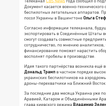
Телеканал
CBS News
года сообщил о под
Документ касается военно-технического с
беспилотных летательных аппаратов. П
посол Украины в Вашингтоне
Ольга Сте
Согласно информации телеканала, будущ
экспортировать в Соединённые Штаты во
смогут создавать совместные предприяти
сотрудничество, по мнению аналитиков,
финансирование поможет нарастить обо
восполнят пробелы в производстве.
Идея такого партнёрства возникла ещё в
Дональд Трамп
в частном порядке высок
украинских беспилотников на аэродромы
дроны-перехватчики на Ближний Восток
За последние два месяца Украина уже п
Аравией, Катаром и Объединёнными Ара
глава киевского режима
Владимир Зеле