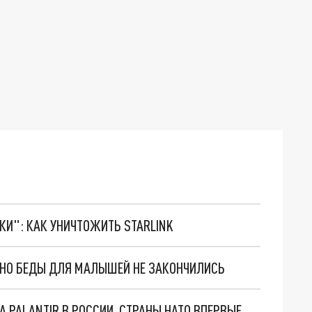
ТКИ": КАК УНИЧТОЖИТЬ STARLINK
. НО БЕДЫ ДЛЯ МАЛЫШЕЙ НЕ ЗАКОНЧИЛИСЬ
"ОЧЕНЬ ПЛОХИЕ НОВОСТИ": БОЛЬШАЯ ОШИБКА PALANTIR В РОССИИ. СТРАНЫ НАТО ВПЕРВЫЕ ЗА СВО ОСТАНОВИЛИ ПОСТАВКИ ОРУЖИЯ. ВСУ ТЕРЯЮТ ПРИГРАНИЧЬЕ?