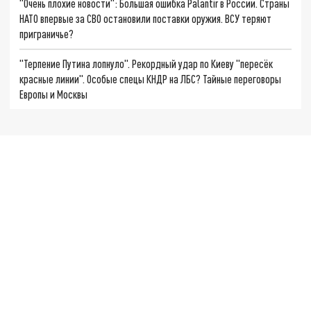
"Очень плохие новости": Большая ошибка Palantir в России. Страны
НАТО впервые за СВО остановили поставки оружия. ВСУ теряют
приграничье?
"Терпение Путина лопнуло". Рекордный удар по Киеву "пересёк
красные линии". Особые спецы КНДР на ЛБС? Тайные переговоры
Европы и Москвы