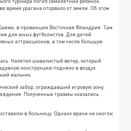
ного турнира погиб семилетний ребёнок.
во время урагана оторвало от земли. Об этом
Хамме, в провинции Восточная Фландрия. Там
ния для юных футболистов. Для детей
увных аттракционов, в том числе большую
лась. Налетел шквалистый ветер, который
адувную конструкцию подняло в воздух.
тний мальчик.
ический забор, ограждавший игровую зону.
граждение. Полученные травмы оказались
оставили в больницу. Однако врачи не смогли