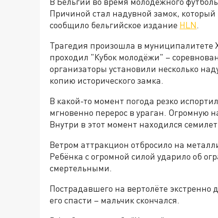
В Бельгии во время молодёжного футболь
Причиной стал надувной замок, который 
сообщило бельгийское издание
HLN
.
Трагедия произошла в муниципалитете 
проходил "Кубок молодёжи" – соревнова
организаторы установили несколько над
копию исторического замка.
В какой-то момент погода резко испорти
мгновенно перерос в ураган. Огромную н
Внутри в этот момент находился семиле
Ветром аттракцион отбросило на металл
Ребёнка с огромной силой ударило об о
смертельными.
Пострадавшего на вертолёте экстренно д
его спасти – мальчик скончался.