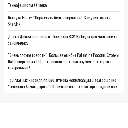
Технофашисты XXI века
Оплеуха Маску. "Пора снять белые перчатки": Как уничтожить
Starlink
Даня с Дашей спаслись от боевиков ВСУ. Но беды для малышей не
закончились
"Очень плохие новости": Большая ошибка Palantir в России. Страны
НАТО впервые за СВО остановили поставки оружия. ВСУ теряют
приграничье?
Три главных инсайда об СВО. Отмена мобилизации и возвращение
"генерала Армагеддона"? Отличные новости, которые ждали все