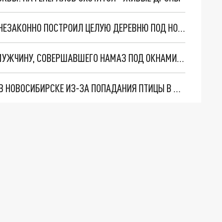
"ВОЛОКУТ ВСЁ ПОДРЯД": ЦЫГАНСКИЙ ТАБОР НЕЗАКОННО ПОСТРОИЛ ЦЕЛУЮ ДЕРЕВНЮ ПОД НОВОСИБИРСКОМ
ЖИТЕЛИ ЦЕНТРА НОВОСИБИРСКА ЗАМЕТИЛИ МУЖЧИНУ, СОВЕРШАВШЕГО НАМАЗ ПОД ОКНАМИ ЖИЛОГО ДОМА
САМОЛЕТ ИЗ НОВОКУЗНЕЦКА ЭКСТРЕННО СЕЛ В НОВОСИБИРСКЕ ИЗ-ЗА ПОПАДАНИЯ ПТИЦЫ В ФЮЗЕЛЯЖ