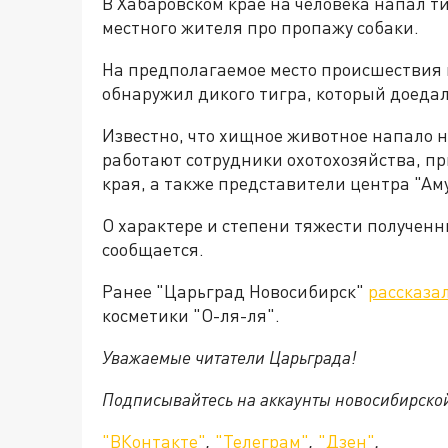
В Хабаровском крае на человека напал т
местного жителя про пропажу собаки.
На предполагаемое место происшествия в
обнаружил дикого тигра, который доедал
Известно, что хищное животное напало н
работают сотрудники охотохозяйства, п
края, а также представители центра "Ам
О характере и степени тяжести получен
сообщается.
Ранее "Царьград Новосибирск"
рассказа
косметики "О-ля-ля".
Уважаемые читатели Царьграда!
Подписывайтесь на аккаунты новосибирско
"ВКонтакте"
,
"Телеграм"
,
"Дзен"
.