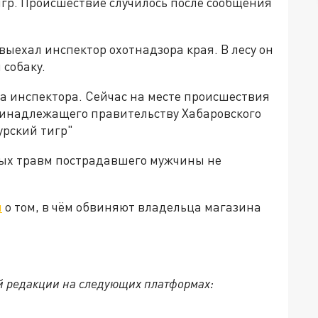
игр. Происшествие случилось после сообщения
ыехал инспектор охотнадзора края. В лесу он
 собаку.
а инспектора. Сейчас на месте происшествия
ринадлежащего правительству Хабаровского
урский тигр"
ных травм пострадавшего мужчины не
л
о том, в чём обвиняют владельца магазина
й редакции на следующих платформах: