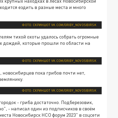
их крупных находках в лесах Новосибирской
ходится ездить в разные места и много
ФОТО: СКРИНШОТ VK.COM/GRIBY_NOVOSIBIRSK
телям тихой охоты удалось собрать огромные
х дождей, которые прошли по области на
ФОТО: СКРИНШОТ VK.COM/GRIBY_NOVOSIBIRSK
, новосибирцев пока грибов почти нет,
землянику.
ФОТО: СКРИНШОТ VK.COM/GRIBY_NOVOSIBIRSK
ородок - гриба достаточно. Подберезовик,
", - написал один из подписчиков в своём
места Новосибирск НСО форум 2023" в соцсети