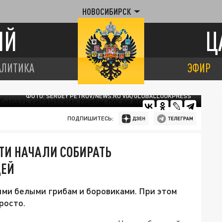
НОВОСИБИРСК
ИЙ
Ц
АЛИТИКА
ЭФИР
ФОТО: SERGEY PETROV/NEWS.RU VIA/GLOBALLOOKPRESS
ПОДПИШИТЕСЬ:
ТИ НАЧАЛИ СОБИРАТЬ
ДЕЙ
ми белыми грибам и боровиками. При этом
росто.