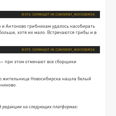
ФОТО: СКРИНШОТ VK.COM/GRIBY_NOVOSIBIRSK
о и Антоново грибникам удалось насобирать
больше, хотя их мало. Встречаются грибы и в
ФОТО: СКРИНШОТ VK.COM/GRIBY_NOVOSIBIRSK
 — при этом отмечают все сборщики
то жительница Новосибирска нашла белый
тниково.
й редакции на следующих платформах: