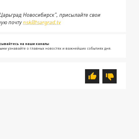
"Царьград Новосибирск", присылайте свои
ную почту
nsk@tsargrad.tv
сывайтесь на наши каналы
ыми узнавайте о главных новостях и важнейших событиях дня.