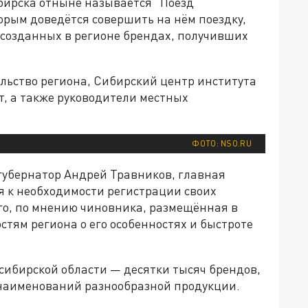
бирска отныне называется "Поезд
орым доведётся совершить на нём поездку,
 созданных в регионе брендах, получивших
ьство региона, Сибирский центр института
, а также руководители местных
ФОТО: NSO.RU
 губернатор Андрей Травников, главная
 к необходимости регистрации своих
го, по мнению чиновника, размещённая в
тям региона о его особенностях и быстроте
осибирской области — десятки тысяч брендов,
 наименований разнообразной продукции.