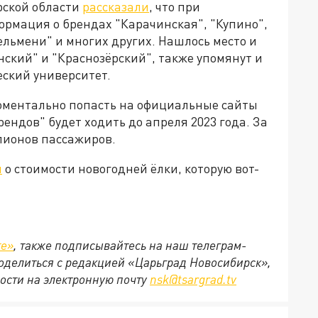
рской области
рассказали
, что при
ормация о брендах "Карачинская", "Купино",
льмени" и многих других. Нашлось место и
нский" и "Краснозёрский", также упомянут и
ский университет.
оментально попасть на официальные сайты
ендов" будет ходить до апреля 2023 года. За
лионов пассажиров.
л
о стоимости новогодней ёлки, которую вот-
те»
, также подписывайтесь на наш телеграм-
 поделиться с редакцией «Царьград Новосибирск»,
ости на электронную почту
nsk@tsargrad.tv