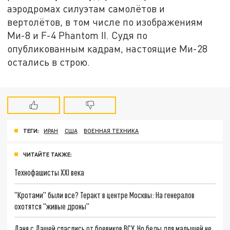
аэродромах силуэтам самолётов и
вертолётов, в том числе по изображениям
Ми-8 и F-4 Phantom II. Судя по
опубликованным кадрам, настоящие Ми-28
остались в строю.
ТЕГИ:
ИРАН
США
ВОЕННАЯ ТЕХНИКА
ЧИТАЙТЕ ТАКЖЕ:
Технофашисты XXI века
"Кротами" были все? Теракт в центре Москвы: На генералов
охотятся "живые дроны"
Даня с Дашей спаслись от боевиков ВСУ. Но беды для малышей не