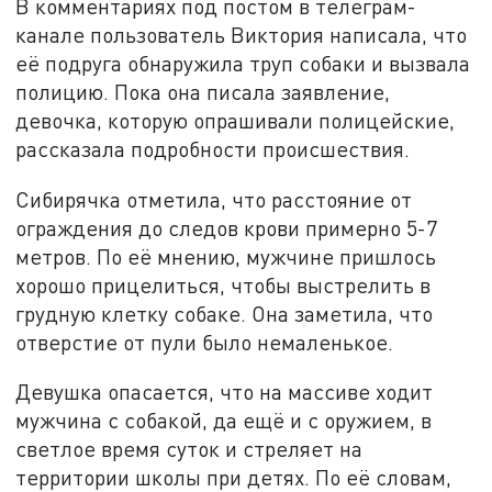
В комментариях под постом в телеграм-
канале пользователь Виктория написала, что
её подруга обнаружила труп собаки и вызвала
полицию. Пока она писала заявление,
девочка, которую опрашивали полицейские,
рассказала подробности происшествия.
С
ибирячка отметила, что р
асстояние от
ограждения до следов крови примерно 5-7
метров
.
По её мнению, мужчине пришлось
хорошо прицелиться, чтобы выстрелить в
грудную клетку собаке.
Она заметила, что
о
тверстие от пули было немаленькое
.
Девушка опасается, что
на массиве ходит
мужчина с собакой, да ещё и с оружием, в
светлое время суток
и
стреляет на
территории школы
п
ри детях. По её словам,