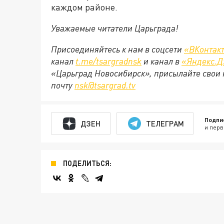
каждом районе.
Уважаемые читатели Царьграда!
Присоединяйтесь к нам в соцсети
«ВКонтак
канал
t.me/tsargradnsk
и канал в
«Яндекс.Д
«Царьград Новосибирск», присылайте свои 
почту
nsk@tsargrad.tv
Подпи
ДЗЕН
ТЕЛЕГРАМ
и перв
ПОДЕЛИТЬСЯ: