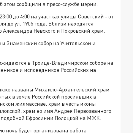
б этом сообщили в пресс-службе мэрии.
3:00 до 4:00 на участках улицы Советский - от
оля до ул. 1905 года. Вблизи находятся
 Александра Невского и Покровский храм.
ны Знаменский собор на Учительской и
 ожидаются в Троице-Владимирском соборе на
чеников и исповедников Российских на
также названы Михаило-Архангельский храм
вятых в земле Российской просиявших в
нском жилмассиве, храм в честь иконы
илокской, храм во имя Андрея Первозванного
реподобной Ефросинии Полоцкой на МЖК.
ую ночь будет организована работа