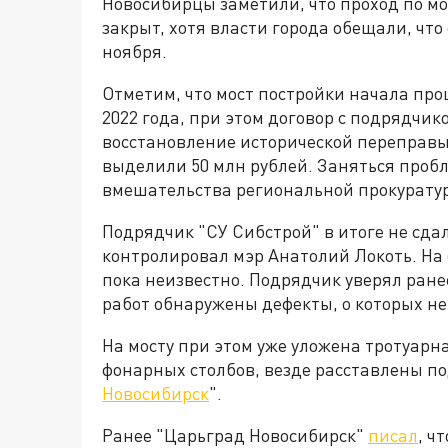
Новосибирцы заметили, что проход по м
закрыт, хотя власти города обещали, что
ноября.
Отметим, что мост постройки начала про
2022 года, при этом договор с подрядчик
восстановление исторической переправы,
выделили 50 млн рублей. Заняться проб
вмешательства региональной прокуратуры
Подрядчик "СУ Сибстрой" в итоге не сдал 
контролировал мэр Анатолий Локоть. На с
пока неизвестно. Подрядчик уверял ранее,
работ обнаружены дефекты, о которых не
На мосту при этом уже уложена тротуарна
фонарных столбов, везде расставлены п
Новосибирск
".
Ранее "Царьград Новосибирск"
писал
, ч