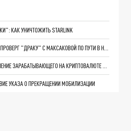
ТКИ": КАК УНИЧТОЖИТЬ STARLINK
"В ПОЛЁТЕ НИЧЕГО НЕ БЫЛО!": МАКОВЕЦКИЙ ОПРОВЕРГ "ДРАКУ" С МАКСАКОВОЙ ПО ПУТИ В НОВОСИБИРСК
ЖИТЕЛЯ НОВОСИБИРСКА ОСУДИЛИ ЗА ОГРАБЛЕНИЕ ЗАРАБАТЫВАЮЩЕГО НА КРИПТОВАЛЮТЕ ТОМИЧА
ВИЕ УКАЗА О ПРЕКРАЩЕНИИ МОБИЛИЗАЦИИ