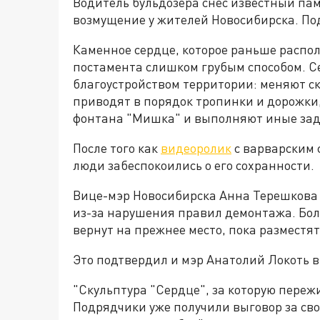
Водитель бульдозера снес известный пам
возмущение у жителей Новосибирска. По
Каменное сердце, которое раньше распол
постамента слишком грубым способом. 
благоустройством территории: меняют с
приводят в порядок тропинки и дорожки
фонтана "Мишка" и выполняют иные зада
После того как
видеоролик
с варварским 
люди забеспокоились о его сохранности.
Вице-мэр Новосибирска Анна Терешкова 
из-за нарушения правил демонтажа. Боле
вернут на прежнее место, пока разместят
Это подтвердил и мэр Анатолий Локоть в
"Скульптура "Сердце", за которую пережи
Подрядчики уже получили выговор за св