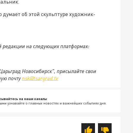
чальник.
то думает об этой скульптуре художник-
й редакции на следующих платформах:
"Царьград Новосибирск", присылайте свои
ную почту
nsk@tsargrad.tv
сывайтесь на наши каналы
ыми узнавайте о главных новостях и важнейших событиях дня.