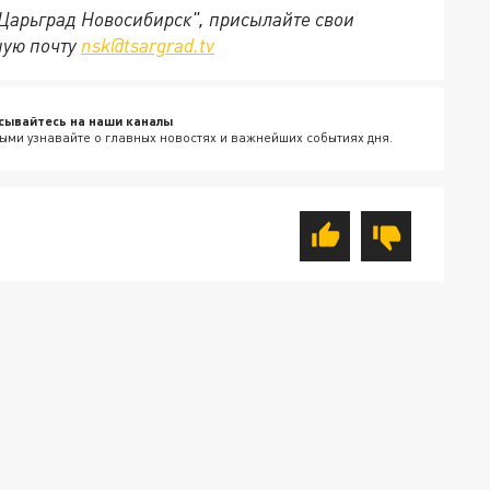
"Царьград Новосибирск", присылайте свои
ную почту
nsk@tsargrad.tv
сывайтесь на наши каналы
ыми узнавайте о главных новостях и важнейших событиях дня.