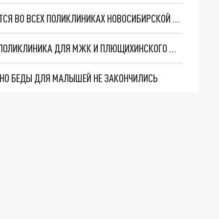
КАБИНЕТЫ ПАЛЛИАТИВНОЙ ПОМОЩИ ОТКРОЮТСЯ ВО ВСЕХ ПОЛИКЛИНИКАХ НОВОСИБИРСКОЙ ОБЛАСТИ
В НОВОСИБИРСКЕ СКОРО ЗАРАБОТАЕТ НОВАЯ ПОЛИКЛИНИКА ДЛЯ МЖК И ПЛЮЩИХИНСКОГО ЖИЛМАССИВА
. НО БЕДЫ ДЛЯ МАЛЫШЕЙ НЕ ЗАКОНЧИЛИСЬ