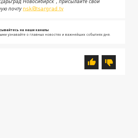
"Царьград Новосибирск", присылайте свои
ную почту
nsk@tsargrad.tv
сывайтесь на наши каналы
ыми узнавайте о главных новостях и важнейших событиях дня.