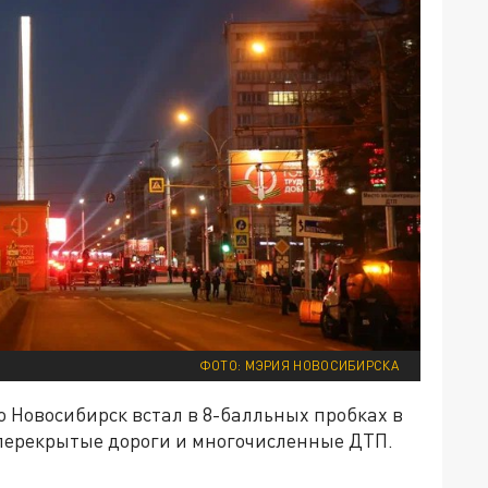
ФОТО: МЭРИЯ НОВОСИБИРСКА
то Новосибирск встал в 8-балльных пробках в
 перекрытые дороги и многочисленные ДТП.