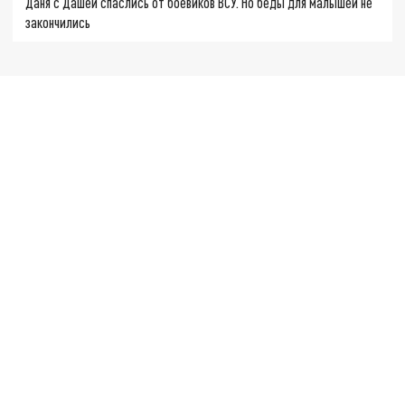
Даня с Дашей спаслись от боевиков ВСУ. Но беды для малышей не
закончились