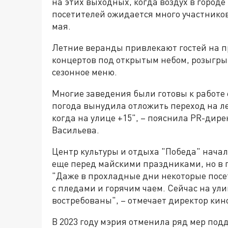
на этих выходных, когда воздух в городе
посетителей ожидается много участников
мая.
Летние веранды привлекают гостей на п
концертов под открытым небом, розыгры
сезонное меню.
Многие заведения были готовы к работе
погода вынудила отложить переход на 
когда на улице +15", – пояснила PR-дире
Васильева.
Центр культуры и отдыха "Победа" нача
еще перед майскими праздниками, но в п
"Даже в прохладные дни некоторые посе
с пледами и горячим чаем. Сейчас на ул
востребованы", – отмечает директор кин
В 2023 году мэрия отменила ряд мер под