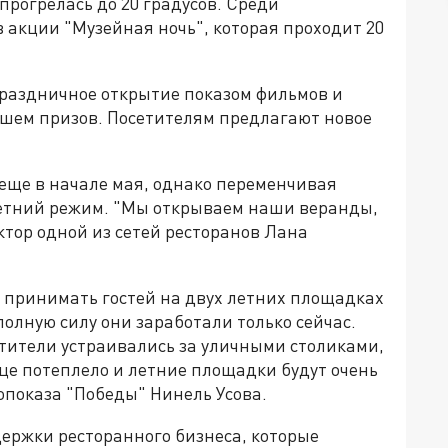
 прогрелась до 20 градусов. Среди
 акции "Музейная ночь", которая проходит 20
раздничное открытие показом фильмов и
шем призов. Посетителям предлагают новое
 еще в начале мая, однако переменчивая
летний режим. "Мы открываем наши веранды,
ктор одной из сетей ресторанов Лана
л принимать гостей на двух летних площадках
олную силу они заработали только сейчас.
тители устраивались за уличными столиками,
ице потеплело и летние площадки будут очень
опоказа "Победы" Нинель Усова.
держки ресторанного бизнеса, которые