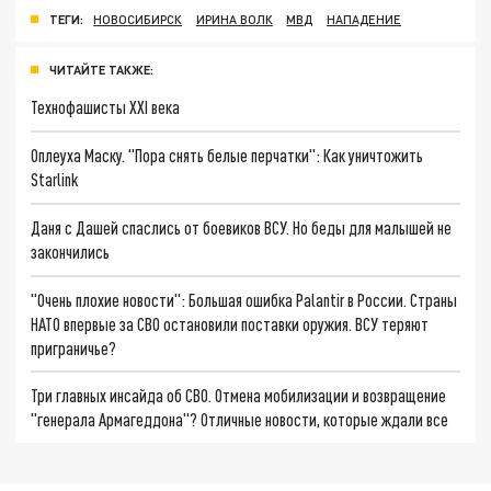
ТЕГИ:
НОВОСИБИРСК
ИРИНА ВОЛК
МВД
НАПАДЕНИЕ
ЧИТАЙТЕ ТАКЖЕ:
Технофашисты XXI века
Оплеуха Маску. "Пора снять белые перчатки": Как уничтожить
Starlink
Даня с Дашей спаслись от боевиков ВСУ. Но беды для малышей не
закончились
"Очень плохие новости": Большая ошибка Palantir в России. Страны
НАТО впервые за СВО остановили поставки оружия. ВСУ теряют
приграничье?
Три главных инсайда об СВО. Отмена мобилизации и возвращение
"генерала Армагеддона"? Отличные новости, которые ждали все