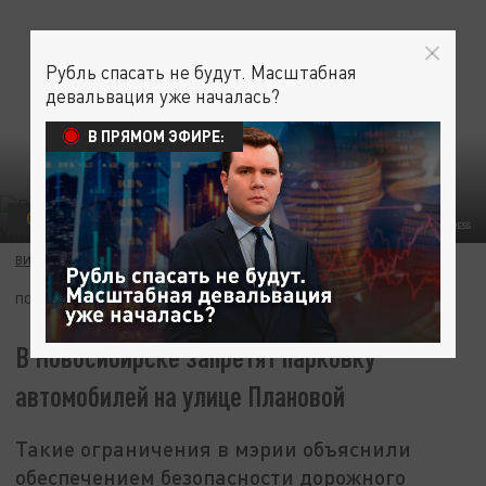
Рубль спасать не будут. Масштабная
девальвация уже началась?
В ПРЯМОМ ЭФИРЕ:
ОБЩЕСТВО
ILYA GALAKHOV/GLOBALLOOKPRESS
ВИКТОРИЯ ПЕРЯЗЕВА
11 НОЯБРЯ 15:22
ПОДПИШИТЕСЬ:
В Новосибирске запретят парковку
автомобилей на улице Плановой
Такие ограничения в мэрии объяснили
обеспечением безопасности дорожного