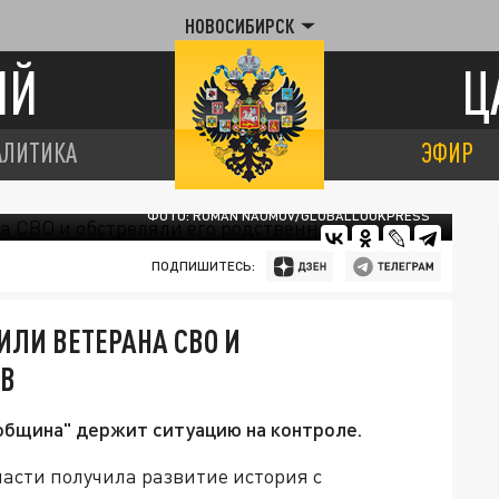
НОВОСИБИРСК
ИЙ
Ц
АЛИТИКА
ЭФИР
ФОТО: ROMAN NAUMOV/GLOBALLOOKPRESS
ПОДПИШИТЕСЬ:
ИЛИ ВЕТЕРАНА СВО И
ОВ
 община" держит ситуацию на контроле.
асти получила развитие история с