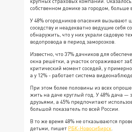
крупных страховых компаний. Оказалось
собственном домике за городом, больше 
У 48% огородников опасения вызывают 
соседству и неадекватно ведущие себя с
обнаружить, что у них украли садовую т
водопровода в период заморозков.
Известно, что 37% дачников для обеспеч
окна решётки, а участок огораживают за
критический момент соседей, у примерно
а у 12% - работает система видеонаблюд
При этом более половины из всех опрош
жить на даче круглый год. У 48% дача — 
друзьями, а 45% предпочитают использов
большой показатель по всей России.
В то же время 48% не отказываются прове
детьми, пишет
РБК-Новосибирск
.