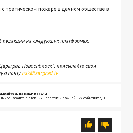
л
о трагическом пожаре в дачном обществе в
й редакции на следующих платформах:
"Царьград Новосибирск", присылайте свои
ную почту
nsk@tsargrad.tv
сывайтесь на наши каналы
ыми узнавайте о главных новостях и важнейших событиях дня.