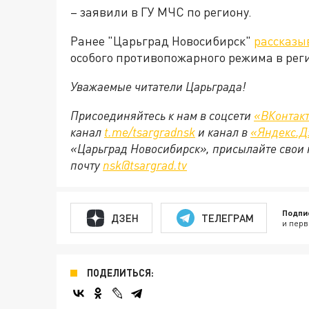
– заявили в ГУ МЧС по региону.
Ранее "Царьград Новосибирск"
рассказы
особого противопожарного режима в реги
Уважаемые читатели Царьграда!
Присоединяйтесь к нам в соцсети
«ВКонтак
канал
t.me/tsargradnsk
и канал в
«Яндекс.Д
«Царьград Новосибирск», присылайте свои 
почту
nsk@tsargrad.tv
Подпи
ДЗЕН
ТЕЛЕГРАМ
и перв
ПОДЕЛИТЬСЯ: