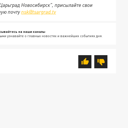
"Царьград Новосибирск", присылайте свои
ную почту
nsk@tsargrad.tv
сывайтесь на наши каналы
ыми узнавайте о главных новостях и важнейших событиях дня.