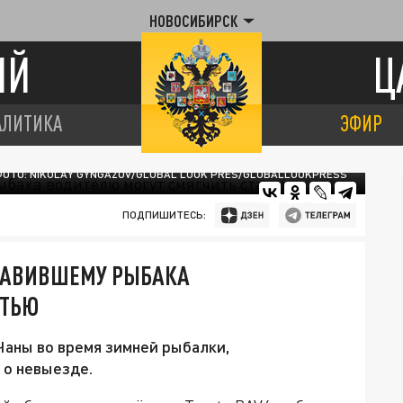
НОВОСИБИРСК
ИЙ
Ц
АЛИТИКА
ЭФИР
ОТО: NIKOLAY GYNGAZOV/GLOBAL LOOK PRES/GLOBALLOOKPRESS
ПОДПИШИТЕСЬ:
ДАВИВШЕМУ РЫБАКА
АТЬЮ
Чаны во время зимней рыбалки,
 о невыезде.