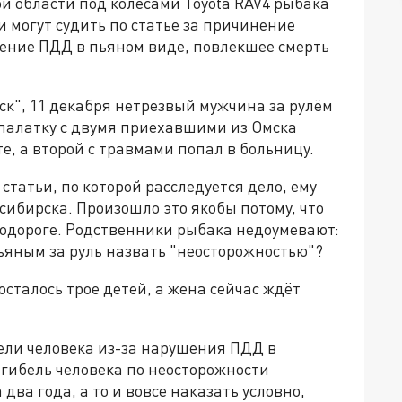
й области под колёсами Toyota RAV4 рыбака
и могут судить по статье за причинение
шение ПДД в пьяном виде, повлекшее смерть
к", 11 декабря нетрезвый мужчина за рулём
 палатку с двумя приехавшими из Омска
е, а второй с травмами попал в больницу.
статьи, по которой расследуется дело, ему
сибирска. Произошло это якобы потому, что
втодороге. Родственники рыбака недоумевают:
ьяным за руль назвать "неосторожностью"?
осталось трое детей, а жена сейчас ждёт
ли человека из-за нарушения ПДД в
а гибель человека по неосторожности
два года, а то и вовсе наказать условно,