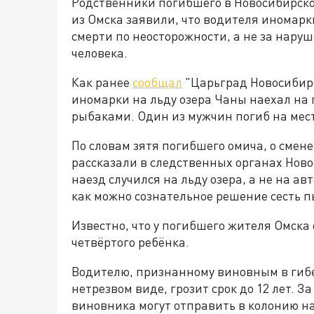
Родственники погибшего в Новосибирско
из Омска заявили, что водителя иномарк
смерти по неосторожности, а не за нару
человека.
Как ранее
сообщал
"Царьград Новосибирс
иномарки на льду озера Чаны наехал на
рыбаками. Один из мужчин погиб на мест
По словам зятя погибшего омича, о смене 
рассказали в следственных органах Ново
наезд случился на льду озера, а не на а
как можно сознательное решение сесть п
Известно, что у погибшего жителя Омска 
четвёртого ребёнка.
Водителю, признанному виновным в гибе
нетрезвом виде, грозит срок до 12 лет. З
виновника могут отправить в колонию на 