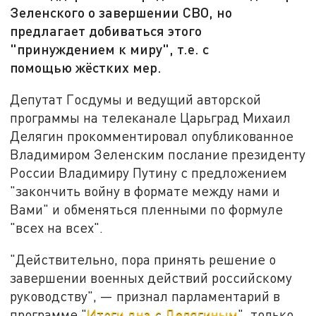
Зеленского о завершении СВО, но
предлагает добиваться этого
"принуждением к миру", т.е. с
помощью жёстких мер.
Депутат Госдумы и ведущий авторской
программы на телеканале Царьград Михаил
Делягин прокомментировал опубликованное
Владимиром Зеленским послание президенту
России Владимиру Путину с предложением
"закончить войну в формате между нами и
Вами" и обменяться пленными по формуле
"всех на всех".
"Действительно, пора принять решение о
завершении военных действий российскому
руководству",
—
признал парламентарий в
программе "
Итоги дна с Делягиным
", только