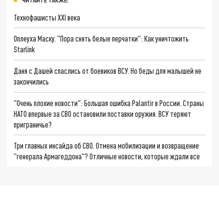
ЧИТАЙТЕ ТАКЖЕ:
Технофашисты XXI века
Оплеуха Маску. "Пора снять белые перчатки": Как уничтожить
Starlink
Даня с Дашей спаслись от боевиков ВСУ. Но беды для малышей не
закончились
"Очень плохие новости": Большая ошибка Palantir в России. Страны
НАТО впервые за СВО остановили поставки оружия. ВСУ теряют
приграничье?
Три главных инсайда об СВО. Отмена мобилизации и возвращение
"генерала Армагеддона"? Отличные новости, которые ждали все