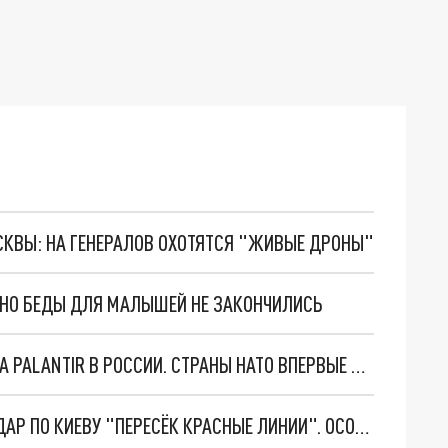
ОСКВЫ: НА ГЕНЕРАЛОВ ОХОТЯТСЯ "ЖИВЫЕ ДРОНЫ"
. НО БЕДЫ ДЛЯ МАЛЫШЕЙ НЕ ЗАКОНЧИЛИСЬ
"ОЧЕНЬ ПЛОХИЕ НОВОСТИ": БОЛЬШАЯ ОШИБКА PALANTIR В РОССИИ. СТРАНЫ НАТО ВПЕРВЫЕ ЗА СВО ОСТАНОВИЛИ ПОСТАВКИ ОРУЖИЯ. ВСУ ТЕРЯЮТ ПРИГРАНИЧЬЕ?
"ТЕРПЕНИЕ ПУТИНА ЛОПНУЛО". РЕКОРДНЫЙ УДАР ПО КИЕВУ "ПЕРЕСЁК КРАСНЫЕ ЛИНИИ". ОСОБЫЕ СПЕЦЫ КНДР НА ЛБС? ТАЙНЫЕ ПЕРЕГОВОРЫ ЕВРОПЫ И МОСКВЫ