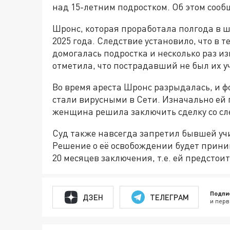
над 15-летним подростком. Об этом соо
Шронс, которая проработала полгода в ш
2025 года. Следствие установило, что в 
домогалась подростка и несколько раз 
отметила, что пострадавший не был их у
Во время ареста Шронс разрыдалась, и 
стали вирусными в Сети. Изначально ей 
женщина решила заключить сделку со сле
Суд также навсегда запретил бывшей уч
Решение о её освобождении будет прин
20 месяцев заключения, т.е. ей предстои
Подпи
ДЗЕН
ТЕЛЕГРАМ
и перв