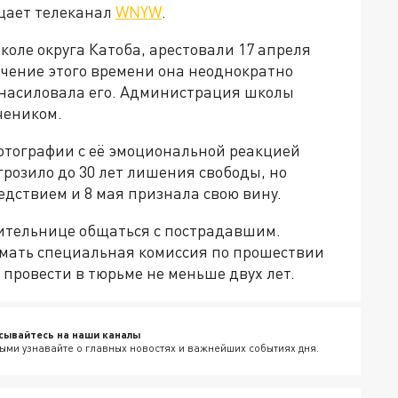
бщает телеканал
WNYW
.
коле округа Катоба, арестовали 17 апреля
течение этого времени она неоднократно
изнасиловала его. Администрация школы
чеником.
фотографии с её эмоциональной реакцией
грозило до 30 лет лишения свободы, но
дствием и 8 мая признала свою вину.
ительнице общаться с пострадавшим.
имать специальная комиссия по прошествии
т провести в тюрьме не меньше двух лет.
сывайтесь на наши каналы
ыми узнавайте о главных новостях и важнейших событиях дня.