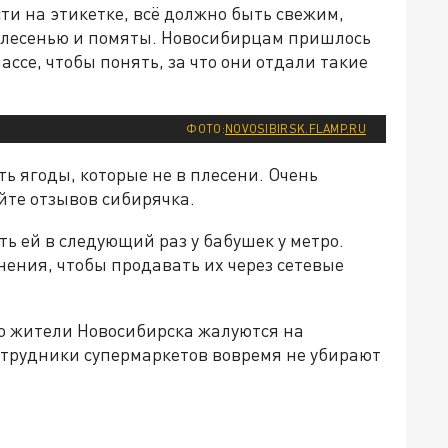
сти на этикетке, всё должно быть свежим,
плесенью и помяты. Новосибирцам пришлось
ссе, чтобы понять, за что они отдали такие
ФОТО:
NOVOSIBIRSK.FLAMP.RU
ь ягоды, которые не в плесени. Очень
йте отзывов сибирячка.
ь ей в следующий раз у бабушек у метро.
ения, чтобы продавать их через сетевые
то жители Новосибирска жалуются на
отрудники супермаркетов вовремя не убирают