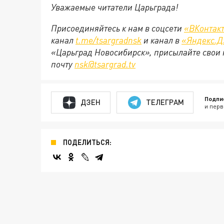
Уважаемые читатели Царьграда!
Присоединяйтесь к нам в соцсети
«ВКонтак
канал
t.me/tsargradnsk
и канал в
«Яндекс.Д
«Царьград Новосибирск», присылайте свои 
почту
nsk@tsargrad.tv
Подпи
ДЗЕН
ТЕЛЕГРАМ
и перв
ПОДЕЛИТЬСЯ: