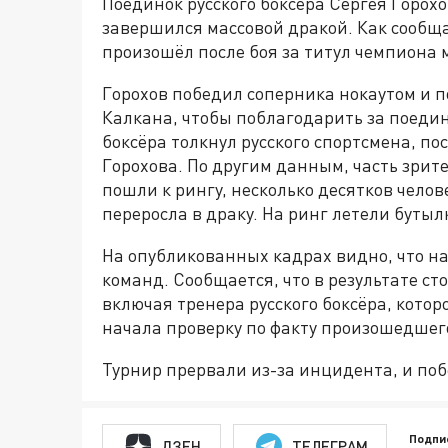
Поединок русского боксёра Сергея Горох
завершился массовой дракой. Как сообщ
произошёл после боя за титул чемпиона 
Горохов
победил соперника нокаутом и п
Калкана, чтобы поблагодарить за поедин
боксёра толкнул русского спортсмена, по
Горохова. По другим данным, часть зрит
пошли к рингу,
несколько
десятков челов
переросла в драку. На ринг летели бутылк
На опубликованных кадрах видно, что н
команд. Сообщается, что в результате с
включая тренера русского боксёра, кото
начала проверку по факту произошедшего
Турнир прервали из-за инцидента, и по
Подпи
ДЗЕН
ТЕЛЕГРАМ