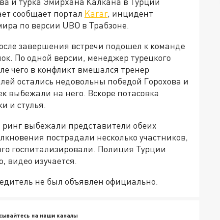
ова и турка Эмирхана Калкана в Турции
ает сообщает портал
Karar
, инцидент
мира по версии UBO в Трабзоне.
осле завершения встречи подошел к команде
ок. По одной версии, менеджер турецкого
сле чего в конфликт вмешался тренер
елей остались
недовольны
победой Горохова и
ек выбежали на него. Вскоре потасовка
и и стулья.
а ринг выбежали представители обеих
толкновения пострадали несколько участников,
рого госпитализировали. Полиция Турции
, видео изучается.
бедитель не был объявлен официально.
сывайтесь на наши каналы