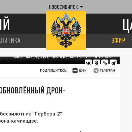
НОВОСИБИРСК
ИЙ
Ц
АЛИТИКА
ЭФИР
WIKIPEDIA.ORG/STATE BORDER GUARD SERVICE OF UKRAINE
ПОДПИШИТЕСЬ:
 ОБНОВЛЁННЫЙ ДРОН-
 беспилотник "Гербера-2" –
рона-камикадзе.