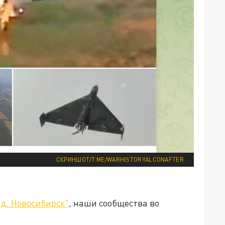
СКРИНШОТ/T.ME/WARHISTORYALCONAFTER
д. Новосибирск"
, наши сообщества во