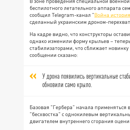
В зоне проведения специальной военно
беспилотного летательного аппарата сем
сообщил Telegram-канал "
Война история
сделанный украинским дроном-перехват
На кадре видно, что конструкторы остави
однако изменили форму крыльев – тепе
стабилизаторами, что сближает новинку 
сообщении сказано:
У дрона появились вертикальные стаби
обновили само крыло.
Базовая "Гербера" начала применяться в 
"бесхвостка" с однокилевым вертикаль
двигателем внутреннего сгорания оцени