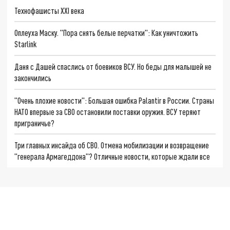
Технофашисты XXI века
Оплеуха Маску. "Пора снять белые перчатки": Как уничтожить
Starlink
Даня с Дашей спаслись от боевиков ВСУ. Но беды для малышей не
закончились
"Очень плохие новости": Большая ошибка Palantir в России. Страны
НАТО впервые за СВО остановили поставки оружия. ВСУ теряют
приграничье?
Три главных инсайда об СВО. Отмена мобилизации и возвращение
"генерала Армагеддона"? Отличные новости, которые ждали все