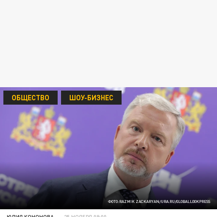
ОБЩЕСТВО
ШОУ-БИЗНЕС
ФОТО:RAZMIK ZACKARYAN/URA.RU/GLOBALLOOKPRESS
ЮЛИЯ КОНОНОВА
25 НОЯБРЯ 09:00