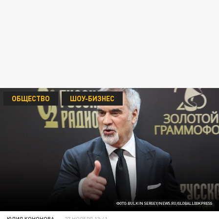
ОБЩЕСТВО
ШОУ-БИЗНЕС
ФОТО:BULKIN SERGEY/NEWS.RU/GLOBALLOOKPRESS
ЮЛИЯ КОНОНОВА
27 НОЯБРЯ 13:41