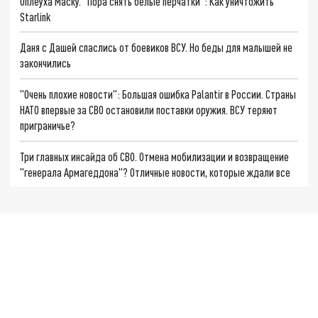
Оплеуха Маску. "Пора снять белые перчатки": Как уничтожить
Starlink
Даня с Дашей спаслись от боевиков ВСУ. Но беды для малышей не
закончились
"Очень плохие новости": Большая ошибка Palantir в России. Страны
НАТО впервые за СВО остановили поставки оружия. ВСУ теряют
приграничье?
Три главных инсайда об СВО. Отмена мобилизации и возвращение
"генерала Армагеддона"? Отличные новости, которые ждали все