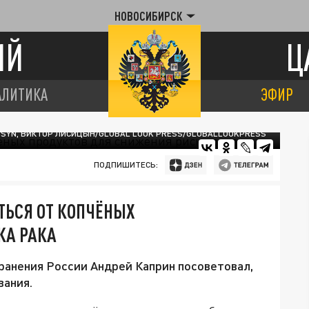
НОВОСИБИРСК
ИЙ
Ц
АЛИТИКА
ЭФИР
ITSYN, ВИКТОР ЛИСИЦЫН/GLOBAL LOOK PRESS/GLOBALLOOKPRESS
ПОДПИШИТЕСЬ:
ТЬСЯ ОТ КОПЧЁНЫХ
КА РАКА
ранения России Андрей Каприн посоветовал,
вания.