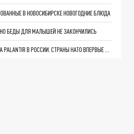
БОВАННЫЕ В НОВОСИБИРСКЕ НОВОГОДНИЕ БЛЮДА
. НО БЕДЫ ДЛЯ МАЛЫШЕЙ НЕ ЗАКОНЧИЛИСЬ
"ОЧЕНЬ ПЛОХИЕ НОВОСТИ": БОЛЬШАЯ ОШИБКА PALANTIR В РОССИИ. СТРАНЫ НАТО ВПЕРВЫЕ ЗА СВО ОСТАНОВИЛИ ПОСТАВКИ ОРУЖИЯ. ВСУ ТЕРЯЮТ ПРИГРАНИЧЬЕ?