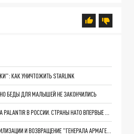
ТКИ": КАК УНИЧТОЖИТЬ STARLINK
. НО БЕДЫ ДЛЯ МАЛЫШЕЙ НЕ ЗАКОНЧИЛИСЬ
"ОЧЕНЬ ПЛОХИЕ НОВОСТИ": БОЛЬШАЯ ОШИБКА PALANTIR В РОССИИ. СТРАНЫ НАТО ВПЕРВЫЕ ЗА СВО ОСТАНОВИЛИ ПОСТАВКИ ОРУЖИЯ. ВСУ ТЕРЯЮТ ПРИГРАНИЧЬЕ?
ТРИ ГЛАВНЫХ ИНСАЙДА ОБ СВО. ОТМЕНА МОБИЛИЗАЦИИ И ВОЗВРАЩЕНИЕ "ГЕНЕРАЛА АРМАГЕДДОНА"? ОТЛИЧНЫЕ НОВОСТИ, КОТОРЫЕ ЖДАЛИ ВСЕ