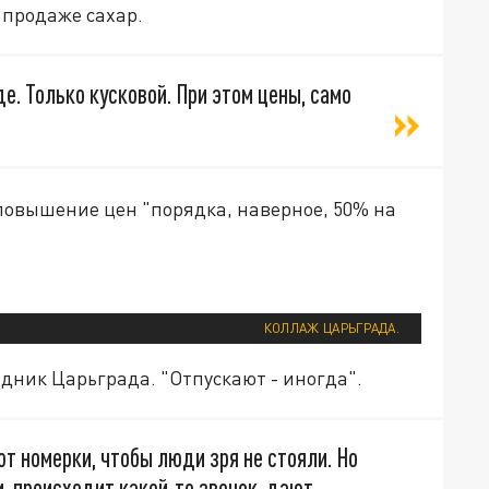
в продаже сахар.
де. Только кусковой. При этом цены, само
 повышение цен "порядка, наверное, 50% на
КОЛЛАЖ ЦАРЬГРАДА.
едник Царьграда. "Отпускают - иногда".
т номерки, чтобы люди зря не стояли. Но
и, происходит какой-то звонок, дают