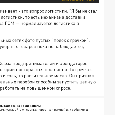
ивает - это вопрос логистики: "Я бы не стал
 логистики, то есть механизма доставки
ка ГСМ — нормализуется логистика в
ных сетях фото пустых "полок с гречкой".
пулярных товаров пока не наблюдается,
 Союза предпринимателей и арендаторов
истории повторяются постоянно. То гречка с
р и соль, то растительное масло. Он призвал
кальные перебои способны запустить цепную
работать на повышенном спросе.
сывайтесь на наши каналы
ыми узнавайте о главных новостях и важнейших событиях дня.