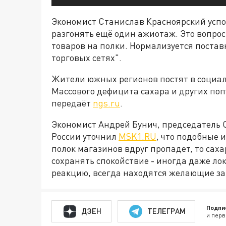
Экономист Станислав Красноярский успока
разгонять ещё один ажиотаж. Это вопрос
товаров на полки. Нормализуется постав
торговых сетях".
Жители южных регионов постят в социаль
Массового дефицита сахара и других по
передаёт
ngs.ru
.
Экономист Андрей Бунич, председатель
России уточнил
MSK1.RU
, что подобные 
полок магазинов вдруг пропадет, то саха
сохранять спокойствие - иногда даже ло
реакцию, всегда находятся желающие за
Подпи
ДЗЕН
ТЕЛЕГРАМ
и перв