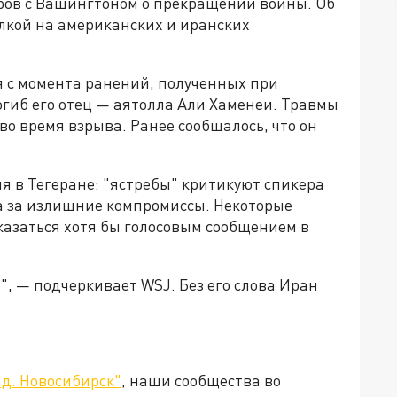
ров с Вашингтоном о прекращении войны. Об
лкой на американских и иранских
 с момента ранений, полученных при
гиб его отец — аятолла Али Хаменеи. Травмы
во время взрыва. Ранее сообщалось, что он
ия в Тегеране: "ястребы" критикуют спикера
 за излишние компромиссы. Некоторые
азаться хотя бы голосовым сообщением в
, — подчеркивает WSJ. Без его слова Иран
д. Новосибирск"
, наши сообщества во