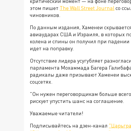
критический момент — на фоне перегово
этом пишет
The Wall Street Journal
со ссы
чиновников.
По данным издания, Хаменеи скрывается
авиаударах США и Израиля, в которых по
колена и спины он получил при падении 
идет на поправку.
Отсутствие лидера усугубляет разноглас
парламента Мохаммада Багера Галибафа
радикалы даже призывают Хаменеи выск
соцсетях.
"Он нужен переговорщикам больше всего"
рискует упустить шанс на соглашение.
Уважаемые читатели!
Подписывайтесь на дзен-канал
"Царьгра