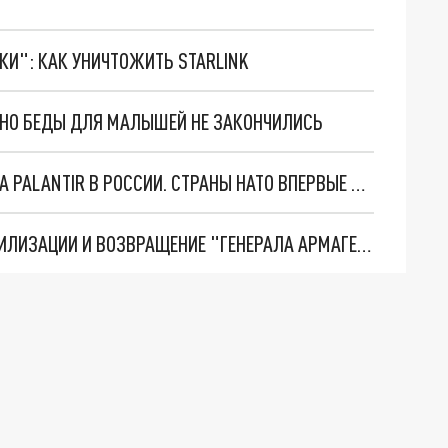
ТКИ": КАК УНИЧТОЖИТЬ STARLINK
. НО БЕДЫ ДЛЯ МАЛЫШЕЙ НЕ ЗАКОНЧИЛИСЬ
"ОЧЕНЬ ПЛОХИЕ НОВОСТИ": БОЛЬШАЯ ОШИБКА PALANTIR В РОССИИ. СТРАНЫ НАТО ВПЕРВЫЕ ЗА СВО ОСТАНОВИЛИ ПОСТАВКИ ОРУЖИЯ. ВСУ ТЕРЯЮТ ПРИГРАНИЧЬЕ?
ТРИ ГЛАВНЫХ ИНСАЙДА ОБ СВО. ОТМЕНА МОБИЛИЗАЦИИ И ВОЗВРАЩЕНИЕ "ГЕНЕРАЛА АРМАГЕДДОНА"? ОТЛИЧНЫЕ НОВОСТИ, КОТОРЫЕ ЖДАЛИ ВСЕ