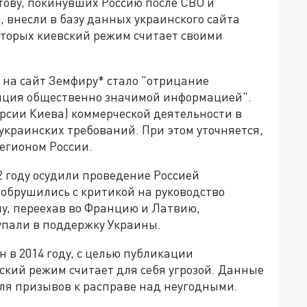
тову, покинувших Россию после СВО и
 внесли в базу данных украинского сайта
оторых киевский режим считает своими
и на сайт Земфиру* стало "отрицание
ляция общественно значимой информацией".
ерсии Киева) коммерческой деятельности в
украинских требований. При этом уточняется,
егионом России.
2 году осудили проведение Россией
 обрушились с критикой на руководство
ну, переехав во Францию и Латвию,
упали в поддержку Украины.
 в 2014 году, с целью публикации
ский режим считает для себя угрозой. Данные
 для призывов к расправе над неугодными.