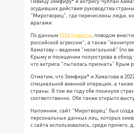
Певицу Земфиру* и актрису Чулпан Хама
осудивших действия руководства страны,
"Миротворец", где перечислены люди, к
врагами.
По данным
РИА Новости
, поводом внест
российской агрессии", а также "манипу
Хаматову – ведение "нелегальной" (по в
Крыму и посещении полуострова в обход 
что актриса "пыталась признать" Крым р
Отметим, что Земфира* и Хаматова в 202
специальной военной операции, а также
страны. В том же году обе покинули стра
соответственно. Обе также открыто выст
Напомним, сайт "Миротворец" был создан
персональных данных лиц, которых киев
с сайта использовались, среди прочего,