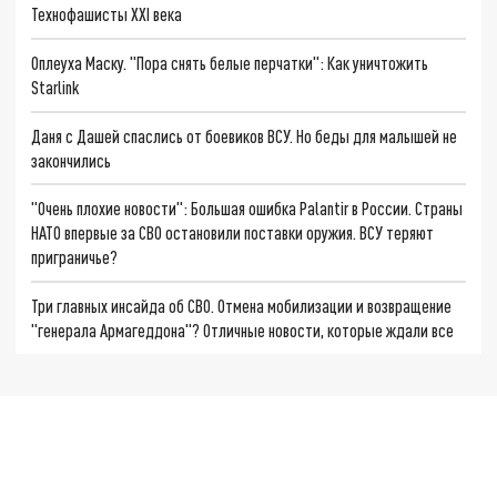
Технофашисты XXI века
Оплеуха Маску. "Пора снять белые перчатки": Как уничтожить
Starlink
Даня с Дашей спаслись от боевиков ВСУ. Но беды для малышей не
закончились
"Очень плохие новости": Большая ошибка Palantir в России. Страны
НАТО впервые за СВО остановили поставки оружия. ВСУ теряют
приграничье?
Три главных инсайда об СВО. Отмена мобилизации и возвращение
"генерала Армагеддона"? Отличные новости, которые ждали все