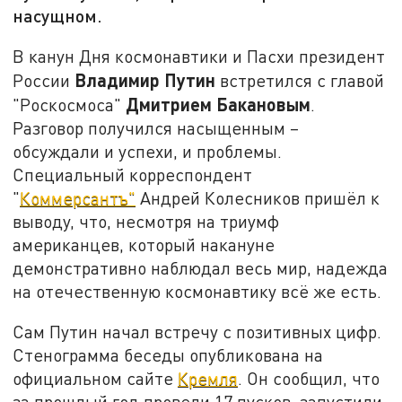
насущном.
В канун Дня космонавтики и Пасхи президент
Владимир Путин
России
встретился с главой
Дмитрием Бакановым
"Роскосмоса"
.
Разговор получился насыщенным –
обсуждали и успехи, и проблемы.
Специальный корреспондент
"
Коммерсантъ"
Андрей Колесников пришёл к
выводу, что, несмотря на триумф
американцев, который накануне
демонстративно наблюдал весь мир, надежда
на отечественную космонавтику всё же есть
.
Сам Путин начал встречу с позитивных цифр.
Стенограмма беседы опубликована на
официальном сайте
Кремля
.
Он сообщил, что
за прошлый год провели 17 пусков, запустили